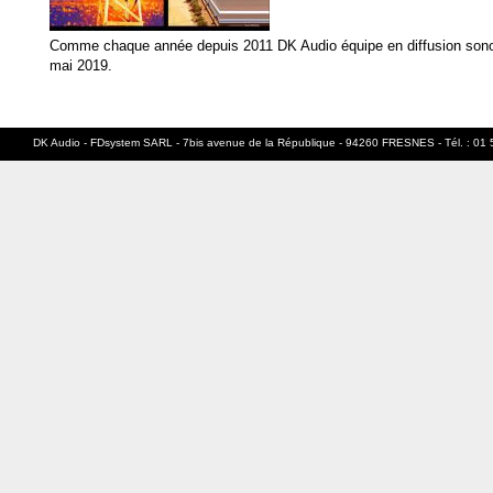
Comme chaque année depuis 2011 DK Audio équipe en diffusion sonor
mai 2019.
DK Audio - FDsystem SARL - 7bis avenue de la République - 94260 FRESNES - Tél. : 01 