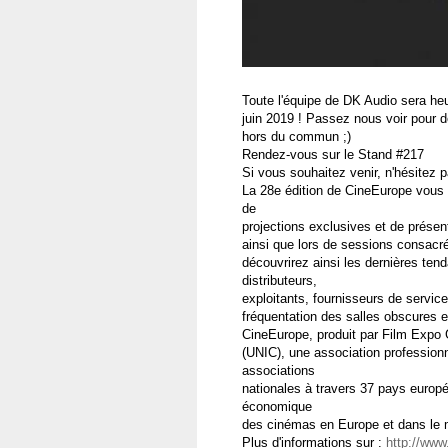
Toute l'équipe de DK Audio sera he
juin 2019 ! Passez nous voir pour 
hors du commun ;)
Rendez-vous sur le Stand #217
Si vous souhaitez venir, n'hésitez p
La 28e édition de CineEurope vous 
de
projections exclusives et de prése
ainsi que lors de sessions consacr
découvrirez ainsi les dernières te
distributeurs,
exploitants, fournisseurs de servi
fréquentation des salles obscures e
CineEurope, produit par Film Expo G
(UNIC), une association professionn
associations
nationales à travers 37 pays europée
économique
des cinémas en Europe et dans le
Plus d'informations sur :
http://www