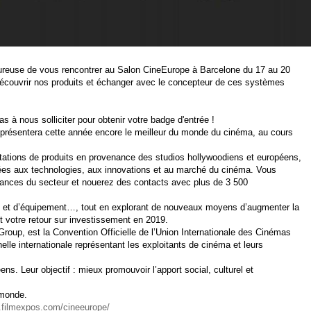
ureuse de vous rencontrer au Salon CineEurope à Barcelone du 17 au 20
découvrir nos produits et échanger avec le concepteur de ces systèmes
as à nous solliciter pour obtenir votre badge d'entrée !
présentera cette année encore le meilleur du monde du cinéma, au cours
ntations de produits en provenance des studios hollywoodiens et européens,
ées aux technologies, aux innovations et au marché du cinéma. Vous
ndances du secteur et nouerez des contacts avec plus de 3 500
ce et d’équipement…, tout en explorant de nouveaux moyens d’augmenter la
t votre retour sur investissement en 2019.
roup, est la Convention Officielle de l’Union Internationale des Cinémas
elle internationale représentant les exploitants de cinéma et leurs
ns. Leur objectif : mieux promouvoir l’apport social, culturel et
 monde.
.filmexpos.com/cineeurope/