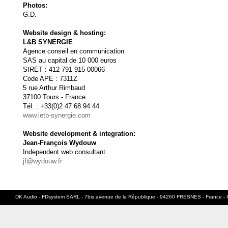
Photos:
G.D.
Website design &
hosting
:
L&B SYNERGIE
Agence conseil en communication
SAS au capital de 10 000 euros
SIRET : 412 791 915 00066
Code APE : 7311Z
5 rue Arthur Rimbaud
37100 Tours - France
Tél. : +33(0)2 47 68 94 44
www.letb-synergie.com
Website development & integration:
Jean-François Wydouw
Independent web consultant
jf@wydouw.fr
DK Audio - FDsystem SARL - 7bis avenue de la République - 94260 FRESNES - France - 